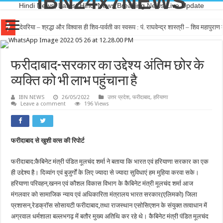
IBN24x7NEWS
Hindi News, Latest Hindi News,Breaking News,Live Update
देवरिया – श्रद्धा और विश्वास ही शिव-पार्वती का स्वरूप : पं. राघवेन्द्र शास्त्री – शिव महापुर
फरीदाबाद-सरकार का उद्देश्य अंतिम छोर के
व्यक्ति को भी लाभ पहुंचाना है
IBN NEWS
26/05/2022
उत्तर प्रदेश
,
फरीदाबाद
,
हरियाणा
Leave a comment
196 Views
फरीदाबाद से खुशी वत्स की रिपोर्ट
फरीदाबाद:कैबिनेट मंत्री पंडित मूलचंद शर्मा ने बताया कि भारत एवं हरियाणा सरकार का एक
ही उद्देश्य है। दिव्यांग एवं बुजुर्गों के लिए ज्यादा से ज्यादा सुविधाएं हम मुहिया करवा सके।
हरियाणा परिवहन,खनन एवं कौशल विकास विभाग के कैबिनेट मंत्री मूलचंद शर्मा आज
मंगलवार को सामाजिक न्याय एवं अधिकारिता मंत्रालय भारत सरकार(एलिमको) जिला
प्रशासन,रेडक्रॉस सोसायटी फरीदाबाद,तथा राजस्थान एसोसिएशन के संयुक्त तत्वाधान में
अग्रवाल धर्मशाला बल्लभगढ़ में बतौर मुख्य अतिथि कर रहे थे। कैबिनेट मंत्री पंडित मूलचंद