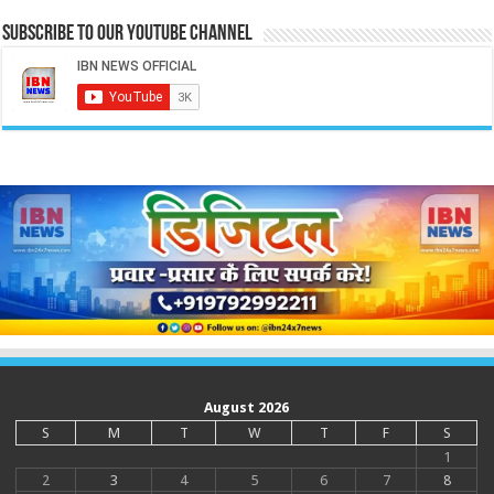
Subscribe to our Youtube Channel
August 2026
S
M
T
W
T
F
S
1
2
3
4
5
6
7
8