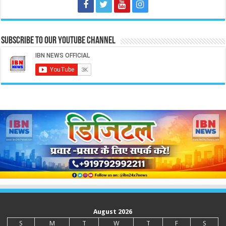
Subscribe to our Youtube Channel
August 2026
S
M
T
W
T
F
S