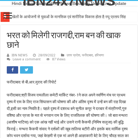
IBN24x7NEWS
Hindi News, Latest Hindi News,Breaking News,Live Update
खेलों के आयोजनों से युवाओं के मानसिक एवं शारीरिक विकास होता है:रघू प्रताप सिंह
भरत को मिलेगी राजगद्दी,राम बन की खाक
छाने
IBN NEWS
28/09/2022
उत्तर प्रदेश
,
फरीदाबाद
,
हरियाणा
Leave a comment
87 Views
फरीदाबाद से बी.आर.मुराद की रिपोर्ट
फरीदाबाद:श्री विजय रामलीला कमेटी मार्किट नंबर-1ने कल अपने स्वर्णिण मंच पर प्रथम
दृश्य में राम के लिए राज सिंघासन की घोषणा की और अंतिम दृश्य में उन्हें बन की राह दिखा
दी,इसी का नाम नियति है। पहले दृश्य में दशरथ बने सुनील कपूर ने दरबार में मंत्रीगणों,गुरु
वशिष्ठ और प्रजा के मत से भगवान राम के लिए राजतिलक की घोषणा की। जो बात मन्थरा
(आशीष भाटिया) को एक आंख नहीं भाई और उसने रानी कैकयी (निमिष सलूजा) की बुद्धि
फिराई। मन्थरा कैकयी संवाद ने दर्शकों की खूब तालिया बटौरी और इसके बाद मार्मिक दृश्य
कोप भवन दर्शाया गया, जहां बेरहमी से एक मां अपने ही आज्ञाकारी बेटे के लिए चौदह साल का