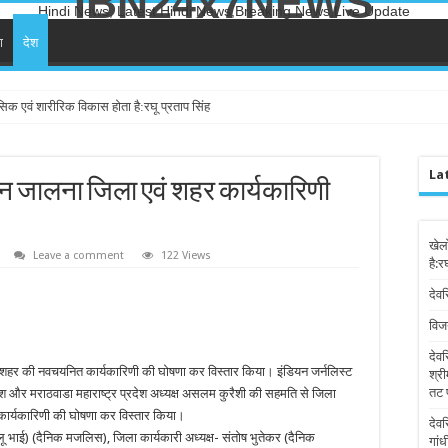
IBN24x7NEWS
Hindi News, Latest Hindi News,Breaking News,Live Update
ा
देश
सिक एवं शारीरिक विकास होता है:रघू प्रताप सिंह
La
न जालना जिला एवं शहर कार्यकारिणी
खेल
Leave a comment
122 Views
है:र
देवर
विज
देव
ं शहर की नवचयनित कार्यकारिणी की घोषणा कर विस्तार किया। इंडियन जर्नलिस्ट
श्री
तट 
्देश और मराठवाडा महाराष्ट्र प्रदेश अध्यक्ष असलम कुरैशी की सहमति से जिला
कार्यकारिणी की घोषणा कर विस्तार किया।
देव
ू भाई) (दैनिक मजलिस), जिला कार्यकारी अध्यक्ष- संतोष भुतेकर (दैनिक
गांध