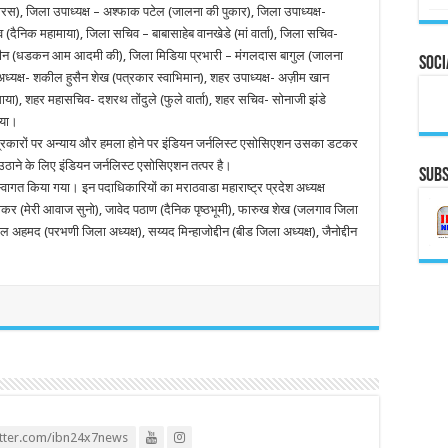
रस), जिला उपाध्यक्ष – अश्फाक पटेल (जालना की पुकार), जिला उपाध्यक्ष-
दैनिक महामाया), जिला सचिव – बाबासाहेब वानखेडे (मां वार्ता), जिला सचिव-
बोद्दीन (धडकन आम आदमी की), जिला मिडिया प्रभारी – मंगलदास बागुल (जालना
Soci
ध्यक्ष- शकील हुसैन शेख (पत्रकार स्वाभिमान), शहर उपाध्यक्ष- अज़ीम खान
ाया), शहर महासचिव- दशरथ तोंदुले (फुले वार्ता), शहर सचिव- सोनाजी झंडे
गया।
पत्रकारों पर अन्याय और हमला होने पर इंडियन जर्नलिस्ट एसोसिएशन उसका डटकर
ाने के लिए इंडियन जर्नलिस्ट एसोसिएशन तत्पर है।
Subs
स्वागत किया गया। इन पदाधिकारियों का मराठवाडा महाराष्ट्र प्रदेश अध्यक्ष
राकर (मेरी आवाज सुनो), जावेद पठाण (दैनिक पृष्ठभूमी), फारुख शेख (जलगाव जिला
 अहमद (परभणी जिला अध्यक्ष), सय्यद मिन्हाजोद्दीन (बीड जिला अध्यक्ष), जैनोद्दीन
itter.com/ibn24x7news