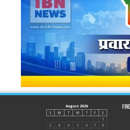
August 2026
Fin
S
M
T
W
T
F
S
1
2
3
4
5
6
7
8