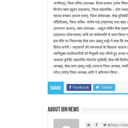
जगमित्र), जिला वरिष्ठ उपाध्यक्ष- विजय बनकर (लोक शिफा
फिरोज खान (बुलंद पत्रकार), जिला महासचिव – प्रेम जाधव (
श्रध्दा बनकर (कलम सत्ता), जिला कोषाध्यक्ष- शेख मुजि
पॉलिटिक्स), जिला सचिव- संतोष गाढे (महामाया) तथा शहर अ
(कामगार आधार), शहर उपाध्यक्ष – अब्दुल मोबीन शेख (महाम
(पत्रकार लोकनायक) आदि का सर्वसम्मति से चयन किया 
इस मौके पर जिलाध्यक्ष शेख उमर (बबलू भाई) ने कहा कि 
विरोध करेगी। पत्रकारों की समस्याओं के खिलाफ आवाज उठ
नवनियुक्त पदाधिकारियों को नियुक्ती पत्र सौंपते हुए उनका 
असलम कुरैशी, महासचिव व्यंकटेश सूर्यवंशी, शेख नबी सिपो
अध्यक्ष), शेख उमर (बबलू भाई) (जालना जिला अध्यक्ष), शकील
पटेल (नांदेड जिला अध्यक्ष) आदि ने अभिनंदन किया।
Facebook
Twitter
Share
About IBN NEWS
@https://tw