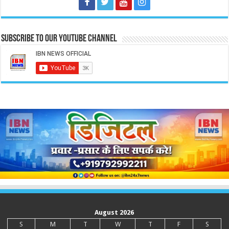
Subscribe to our Youtube Channel
August 2026
S
M
T
W
T
F
S