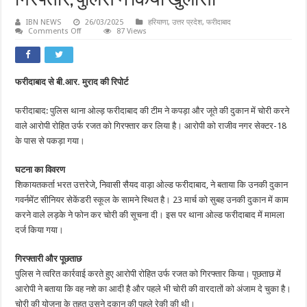
गिरफ्तार, पुलिस ने किया खुलासा
IBN NEWS
26/03/2025
हरियाणा
,
उत्तर प्रदेश
,
फरीदाबाद
on
Comments Off
87 Views
कपड़ा
दुकान
में
चोरी
करने
फरीदाबाद से बी.आर. मुराद की रिपोर्ट
वाला
आरोपी
गिरफ्तार,
फरीदाबाद: पुलिस थाना ओल्ड़ फरीदाबाद की टीम ने कपड़ा और जूते की दुकान में चोरी करने
पुलिस
ने
वाले आरोपी रोहित उर्फ रजत को गिरफ्तार कर लिया है। आरोपी को राजीव नगर सेक्टर-18
किया
खुलासा
के पास से पकड़ा गया।
घटना का विवरण
शिकायतकर्ता भरत उत्तरेजे, निवासी सैयद वाड़ा ओल्ड फरीदाबाद, ने बताया कि उनकी दुकान
गवर्नमेंट सीनियर सेकेंडरी स्कूल के सामने स्थित है। 23 मार्च को सुबह उनकी दुकान में काम
करने वाले लड़के ने फोन कर चोरी की सूचना दी। इस पर थाना ओल्ड फरीदाबाद में मामला
दर्ज किया गया।
गिरफ्तारी और पूछताछ
पुलिस ने त्वरित कार्रवाई करते हुए आरोपी रोहित उर्फ रजत को गिरफ्तार किया। पूछताछ में
आरोपी ने बताया कि वह नशे का आदी है और पहले भी चोरी की वारदातों को अंजाम दे चुका है।
चोरी की योजना के तहत उसने दुकान की पहले रेकी की थी।