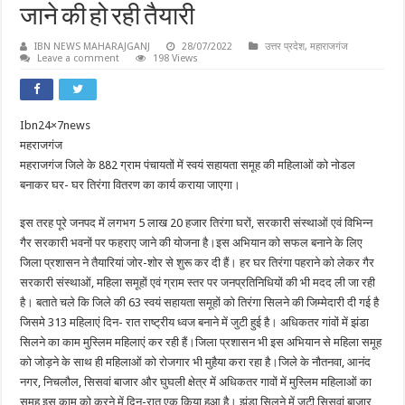
जाने की हो रही तैयारी
IBN NEWS MAHARAJGANJ
28/07/2022
उत्तर प्रदेश
,
महाराजगंज
Leave a comment
198 Views
Ibn24×7news
महराजगंज
महराजगंज जिले के 882 ग्राम पंचायतों में स्वयं सहायता समूह की महिलाओं को नोडल
बनाकर घर- घर तिरंगा वितरण का कार्य कराया जाएगा।
इस तरह पूरे जनपद में लगभग 5 लाख 20 हजार तिरंगा घरों, सरकारी संस्थाओं एवं विभिन्न
गैर सरकारी भवनों पर फहराए जाने की योजना है।इस अभियान को सफल बनाने के लिए
जिला प्रशासन ने तैयारियां जोर-शोर से शुरू कर दी हैं। हर घर तिरंगा पहराने को लेकर गैर
सरकारी संस्थाओं, महिला समूहों एवं ग्राम स्तर पर जनप्रतिनिधियों की भी मदद ली जा रही
है। बताते चले कि जिले की 63 स्वयं सहायता समूहों को तिरंगा सिलने की जिम्मेदारी दी गई है
जिसमे 313 महिलाएं दिन- रात राष्ट्रीय ध्वज बनाने में जुटी हुई है। अधिकतर गांवों में झंडा
सिलने का काम मुस्लिम महिलाएं कर रही हैं।जिला प्रशासन भी इस अभियान से महिला समूह
को जोड़ने के साथ ही महिलाओं को रोजगार भी मुहैया करा रहा है।जिले के नौतनवा, आनंद
नगर, निचलौल, सिसवां बाजार और घुघली क्षेत्र में अधिकतर गावों में मुस्लिम महिलाओं का
समूह इस काम को करने में दिन-रात एक किया हुआ है। झंडा सिलने में जुटी सिसवां बाज़ार