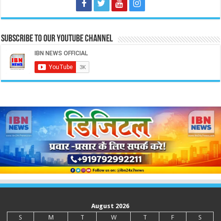
Subscribe to our Youtube Channel
August 2026
S
M
T
W
T
F
S