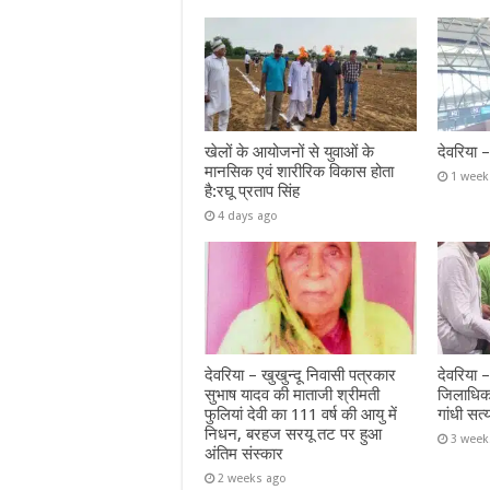
खेलों के आयोजनों से युवाओं के
देवरिया 
मानसिक एवं शारीरिक विकास होता
1 week
है:रघू प्रताप सिंह
4 days ago
देवरिया – खुखुन्दू निवासी पत्रकार
देवरिया 
सुभाष यादव की माताजी श्रीमती
जिलाधिक
फुलियां देवी का 111 वर्ष की आयु में
गांधी सत्
निधन, बरहज सरयू तट पर हुआ
3 week
अंतिम संस्कार
2 weeks ago