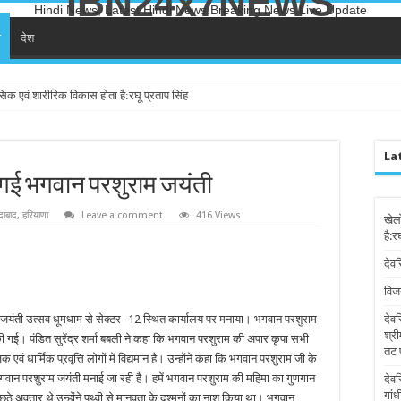
IBN24x7NEWS
Hindi News, Latest Hindi News,Breaking News,Live Update
ा
देश
सिक एवं शारीरिक विकास होता है:रघू प्रताप सिंह
La
 गई भगवान परशुराम जयंती
दाबाद
,
हरियाणा
Leave a comment
416 Views
खेल
है:र
देवर
विज
जयंती उत्सव धूमधाम से सेक्टर- 12 स्थित कार्यालय पर मनाया। भगवान परशुराम
देव
श्री
ी गई। पंडित सुरेंद्र शर्मा बबली ने कहा कि भगवान परशुराम की अपार कृपा सभी
तट 
ं धार्मिक प्रवृत्ति लोगों में विद्यमान है। उन्होंने कहा कि भगवान परशुराम जी के
वान परशुराम जयंती मनाई जा रही है। हमें भगवान परशुराम की महिमा का गुणगान
देव
गांध
ठे अवतार थे,उन्होंने पृथ्वी से मानवता के दुश्मनों का नाश किया था। भगवान