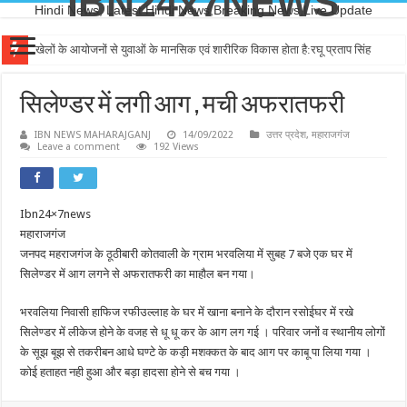
IBN24x7NEWS
Hindi News, Latest Hindi News,Breaking News,Live Update
खेलों के आयोजनों से युवाओं के मानसिक एवं शारीरिक विकास होता है:रघू प्रताप सिंह
सिलेण्डर में लगी आग , मची अफरातफरी
IBN NEWS MAHARAJGANJ
14/09/2022
उत्तर प्रदेश
,
महाराजगंज
Leave a comment
192 Views
Ibn24×7news
महाराजगंज
जनपद महराजगंज के ठूठीबारी कोतवाली के ग्राम भरवलिया में सुबह 7 बजे एक घर में
सिलेण्डर में आग लगने से अफरातफरी का माहौल बन गया।
भरवलिया निवासी हाफिज रफीउल्लाह के घर में खाना बनाने के दौरान रसोईघर में रखे
सिलेण्डर में लीकेज होने के वजह से धू धू कर के आग लग गई । परिवार जनों व स्थानीय लोगों
के सूझ बूझ से तकरीबन आधे घण्टे के कड़ी मशक्कत के बाद आग पर काबू पा लिया गया ।
कोई हताहत नही हुआ और बड़ा हादसा होने से बच गया ।