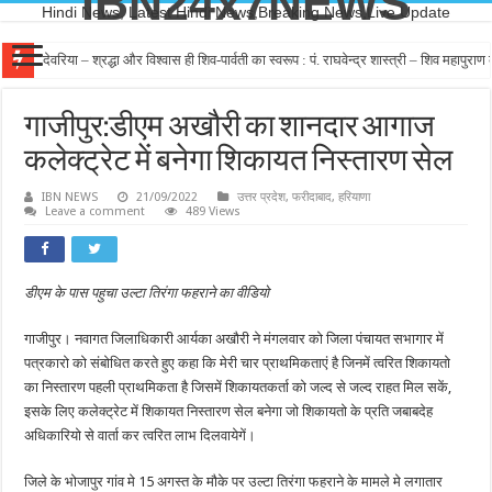
IBN24x7NEWS
Hindi News, Latest Hindi News,Breaking News,Live Update
देवरिया – श्रद्धा और विश्वास ही शिव-पार्वती का स्वरूप : पं. राघवेन्द्र शास्त्री – शिव महापुर
गाजीपुर:डीएम अखौरी का शानदार आगाज
कलेक्‍ट्रेट में बनेगा शिकायत निस्‍तारण सेल
IBN NEWS
21/09/2022
उत्तर प्रदेश
,
फरीदाबाद
,
हरियाणा
Leave a comment
489 Views
डीएम के पास पहुचा उल्टा तिरंगा फहराने का वीडियो
गाजीपुर। नवागत जिलाधिकारी आर्यका अखौरी ने मंगलवार को जिला पंचायत सभागार में
पत्रकारो को संबोधित करते हुए कहा कि मेरी चार प्राथमिकताएं है जिनमें त्‍वरित शिकायतो
का निस्‍तारण पहली प्राथमिकता है जिसमें शिकायतकर्ता को जल्‍द से जल्‍द राहत मिल सकें,
इसके लिए कलेक्‍ट्रेट में शिकायत निस्‍तारण सेल बनेगा जो शिकायतो के प्रति जबाबदेह
अधिकारियो से वार्ता कर त्‍वरित लाभ दिलवायेगें।
जिले के भोजापुर गांव मे 15 अगस्त के मौके पर उल्टा तिरंगा फहराने के मामले मे लगातार