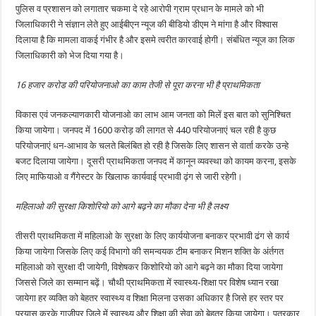
पुलिस व प्रशासन को लगातार चकमा दे रहे आरोपी ग्राम प्रधान के मामले को भी
जिलाधिकारी ने संज्ञान लेते हुए आईबीएन न्यूज की बीडियो डीएम ने मांगा है और विश्वास
दिलाया है कि मामला वाकई गंभीर है और इसमे त्वरीत कारवाई होगी। संबंधित न्यूज का लिक
जिलाधिकारी को भेज दिया गया है।
16 हजार करोड की परियोजनाओ का काम तेजी से पूरा करना भी है प्राथमिकता
विकास एवं जनकल्‍याणकारी योजनाओ का लाभ आम जनता को मिलें इस बात को सुनिश्चित
किया जायेगा। जनपद में 1600 करोड़ की लागत से 440 परियोजनाएं चल रही है कुछ
परियोजनाएं धन-आभाव के चलते बिलंबित हो रही है जिसके लिए शासन से वार्ता करके उन्‍हे
बजट दिलाया जायेगा। दूसरी प्राथमिकता जनपद में कानून व्‍यवस्‍था को कायम करना, इसके
लिए माफियाओ व गैंगेस्‍टर के खिलाफ कार्यवाई प्रभावी ढ़ंग से जारी रहेगी।
महिलाओ की सुरक्षा किशोरियो को आगे बढ़ने का मौका देना भी है लक्ष्य
तीसरी प्राथमिकता में महिलाओ के सुरक्षा के लिए कार्ययोजना बनाकर प्रभावी ढंग से कार्य
किया जायेगा जिसके लिए कई विभागो की समन्‍वयक टीम बनाकर मिशन शक्ति के अंर्तगत
महिलाओ को सुरक्षा दी जायेगी, विशेषकर किशोरियो को आगे बढ़ने का मौका दिया जायेगा
जिससे जिले का सम्‍मान बढ़ें। चौथी प्राथमिकता में स्‍वास्‍थ्‍य-शिक्षा पर विशेष ध्‍यान रखा
जायेगा हर व्‍यक्ति को बेहतर स्‍वास्‍थ्‍य व शिक्षा मिलना उसका अधिकार है जिसे हर स्‍तर पर
प्रयास करके गाजीपुर जिले में स्‍वास्‍थ्‍य और शिक्षा की सेवा को बेहतर किया जायेगा। पत्रकार