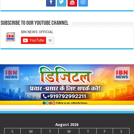
Subscribe to our Youtube Channel
August 2026
S
M
T
W
T
F
S