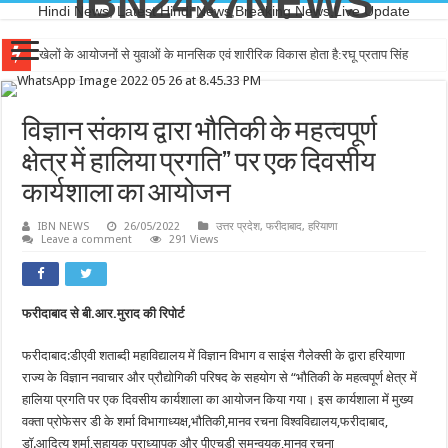
IBN24x7NEWS
Hindi News, Latest Hindi News,Breaking News,Live Update
खेलों के आयोजनों से युवाओं के मानसिक एवं शारीरिक विकास होता है:रघू प्रताप सिंह
देवरिया – जान से भी प्यारा हमारा वतन
विज्ञान संकाय द्वारा भौतिकी के महत्वपूर्ण
क्षेत्र में हालिया प्रगति” पर एक दिवसीय
कार्यशाला का आयोजन
IBN NEWS
26/05/2022
उत्तर प्रदेश
,
फरीदाबाद
,
हरियाणा
Leave a comment
291 Views
फरीदाबाद से बी.आर.मुराद की रिपोर्ट
फरीदाबाद:डीएवी शताब्दी महाविद्यालय में विज्ञान विभाग व साइंस गैलेक्सी के द्वारा हरियाणा
राज्य के विज्ञान नवाचार और प्रौद्योगिकी परिषद के सहयोग से “भौतिकी के महत्वपूर्ण क्षेत्र में
हालिया प्रगति पर एक दिवसीय कार्यशाला का आयोजन किया गया। इस कार्यशाला में मुख्य
वक्ता प्रोफेसर डी के शर्मा विभागाध्यक्ष,भौतिकी,मानव रचना विश्वविद्यालय,फरीदाबाद,
डॉ.आदित्य शर्मा,सहायक प्राध्यापक और पीएचडी समन्वयक,मानव रचना