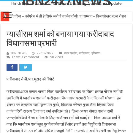
IBN24x7NEWS
Hindi News, Latest Hindi News,Breaking News,Live Update
देवरिया – कांग्रेस में ही है सिर्फ जमीनी कार्यकर्ताओ का सम्मान – विजयशेखर मल्ल रोशन
ग्यासीराम शर्मा को बनाया गया फरीदाबाद
विधानसभा प्रभारी
IBN NEWS
27/09/2022
उत्तर प्रदेश
,
फरीदाबाद
,
हरियाणा
Leave a comment
90 Views
फरीदाबाद से बी.आर.मुराद की रिपोर्ट
फरीदाबाद:अटल कमल भाजपा जिला कार्यालय फरीदाबाद पर जिला अध्यक्ष गोपाल शर्मा की
उपस्तिथि में ग्यासीराम शर्मा को फरीदाबाद विधानसभा प्रभारी के दायित्व की घोषणा। इस
अवसर पर केन्द्रीय मंत्री कृष्णपाल गुर्जर, विधायक नरेन्द्र गुप्ता,सीमा त्रिखा,जिला
कार्यकारिणी सदस्य टिपरचन्द शर्मा उपस्तिथ रहे। ज़िला अध्यक्ष गोपाल शर्मा व सभी
जनप्रतिनिधियों ने नव दायित्व के लिए ग्यासीराम शर्मा को बधाई दी। जिला अध्यक्ष शर्मा ने
कहा कि ग्यासीराम शर्मा बहुत पुराने कार्यकर्त्ता हैं और इनकी इस नियुक्ति से विधानसभा
फरीदाबाद में संगठन को और अधिक मजबूती मिलेगी।ग्यासीराम शर्मा ने अपनी नव नियुक्ति पर