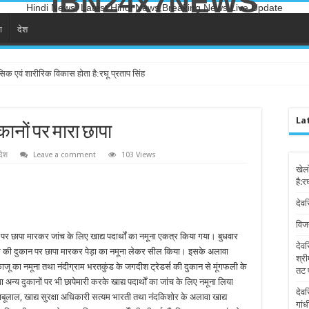
IBN24x7NEWS
Hindi News, Latest Hindi News,Breaking News,Live Update
ा
देश
सिक एवं शारीरिक विकास होता है:रघू प्रताप सिंह
La
कानों पर मारा छापा
देश
Leave a comment
103 Views
खेल
है:र
देवर
विज
नों पर छापा मारकर जांच के लिए खाद्य पदार्थों का नमूना एकत्र किया गया। बुधवार
देव
डार की दुकान पर छापा मारकर पेड़ा का नमूना लेकर सील किया। इसके अलावा
श्री
काजू का नमूना तथा नंदीग्राम भरतकुंड के जगदीश ट्रेडर्स की दुकान से मूंगफली के
तट 
्य दुकानों पर भी छापेमारी करके खाद्य पदार्थों का जांच के लिए नमूना लिया
देव
बाबूलाल, खाद्य सुरक्षा अधिकारी सत्यम भारती तथा नंदकिशोर के अलावा खाद्य
गांध