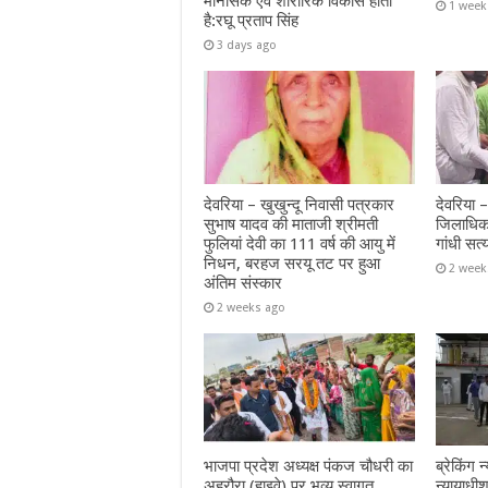
मानसिक एवं शारीरिक विकास होता
1 week
है:रघू प्रताप सिंह
3 days ago
देवरिया – खुखुन्दू निवासी पत्रकार
देवरिया 
सुभाष यादव की माताजी श्रीमती
जिलाधिक
फुलियां देवी का 111 वर्ष की आयु में
गांधी सत्
निधन, बरहज सरयू तट पर हुआ
2 week
अंतिम संस्कार
2 weeks ago
भाजपा प्रदेश अध्यक्ष पंकज चौधरी का
ब्रेकिंग
अहरौरा (हाइवे) पर भव्य स्वागत
न्यायाध