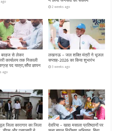
ने लिया जनसेवा का संकल्प
 ago
2 weeks ago
– बरहज से लेकर
लखनऊ – जल शक्ति मंत्री ने भूजल
ारी कार्यालय तक निकाली
सप्ताह-2026 का किया शुभारंभ
याग्रह पद यात्रा,सौंपा ज्ञापन
3 weeks ago
s ago
 न्यूज जिला कारागार का जिला
देवरिया – खाद्य मसाला प्रतिष्ठानों पर
ीश, डीएम और एसएसपी ने
चला सघन निरीक्षण अभियान, बिना