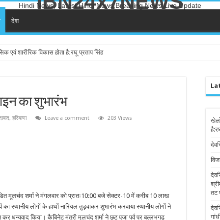
IBN24x7NEWS
Hindi News, Latest Hindi News,Breaking News,Live Update
ा
देश
तन
La
लाइन का शुभारंभ
दाबाद
,
हरियाणा
Leave a comment
203 Views
खेल
है:र
देवर
विज
देव
श्री
तट 
ित मूलचंद शर्मा ने मंगलवार को प्रातः10:00 बजे सेक्टर-10 में करीब 10 लाख
का स्थानीय लोगों के हाथों नारियल तुड़वाकर शुभारंभ करवाया स्थानीय लोगों ने
देव
गांध
्त कर धन्यवाद किया। कैबिनेट मंत्री मूलचंद शर्मा ने छट पूजा पर्व पर बल्लभगढ़