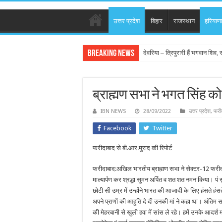
उत्तर प्रदेश
बिहार
राजस्थान
हरियाण
Breaking News
देवरिया – त्रिपुरारी हैं भगवान शिव, स
ब्राह्मण सभा ने भगत सिंह क
IBN NEWS
28/09/2022
उत्तर प्रदेश
,
फरी
Facebook
Twitter
फरीदाबाद से बी.आर.मुराद की रिपोर्ट
फरीदाबाद:अखिल भारतीय ब्राह्मण सभा ने सेक्टर-12 फरीदाब
माल्यार्पण कर श्रद्धा सुमन अर्पित व शत शत नमन किया। पं सु
छोटी सी उम्र में उन्होंने भारत की आजादी के लिए हंसते ह
अपने प्राणों की आहुति दे दी उनकी मां ने कहा था। अंतिम
की मेहरबानी से खुली हवा में सांस ले रहे। हमें उनके आदर्