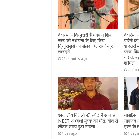
देवरिया – त्रिपुरारी हैं भगवान शिव,
देवरिया –
सत्य की स्थापना के लिए किया
पार्वती का
त्रिपुरासुरों का संहार : पं. राघवेन्द्र
शास्त्री
शास्त्री
षष्ठम दि
बारात, बड़
29 minutes ago
शामिल
21 hou
आकाशीय बिजली की चपेट में आने से
नाबालिग से
NEET अभ्यर्थी युवक की मौत, खेत से
नामजद अभ
लौटते समय हुआ हादसा
एक्ट के 
1 day ago
1 day 