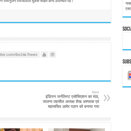
रवण रामानुजन रामजीलाल मुकेश सहित अन्य उपस्थित रहे।
नाबा
एक्ट
Soci
itter.com/ibn24x7news
Subs
Next
इंडियन जर्नलिस्ट एसोसिएशन का मंठा,
जालना तहसील अध्यक्ष शेख अश्फाक एवं
महासचिव आमेर पठान को बनाया गया