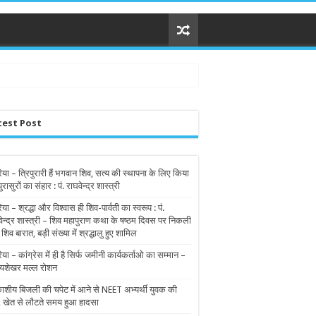
test Post
िया – त्रिपुरारी हैं भगवान शिव, सत्य की स्थापना के लिए किया
पुरासुरों का संहार : पं. राघवेन्द्र शास्त्री
िया – श्रद्धा और विश्वास ही शिव-पार्वती का स्वरूप : पं.
वेन्द्र शास्त्री – शिव महापुराण कथा के षष्ठम दिवस पर निकली
 शिव बारात, बड़ी संख्या में श्रद्धालु हुए शामिल
िया – कांग्रेस में ही है सिर्फ जमीनी कार्यकर्ताओ का सम्मान –
यशेखर मल्ल रोशन
शीय बिजली की चपेट में आने से NEET अभ्यर्थी युवक की
, खेत से लौटते समय हुआ हादसा