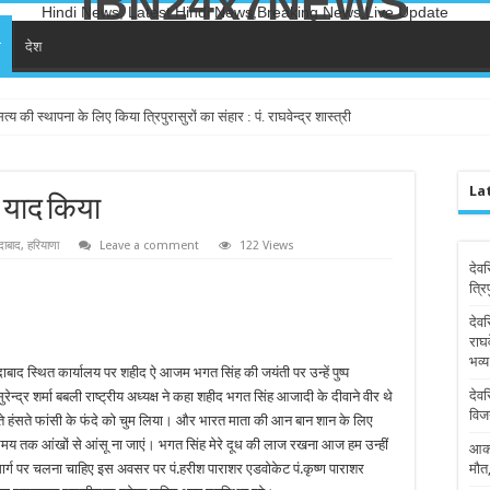
IBN24x7NEWS
Hindi News, Latest Hindi News,Breaking News,Live Update
ा
देश
त्य की स्थापना के लिए किया त्रिपुरासुरों का संहार : पं. राघवेन्द्र शास्त्री
La
ो याद किया
दाबाद
,
हरियाणा
Leave a comment
122 Views
देवर
त्रि
देवर
राघ
भव्य
ाद स्थित कार्यालय पर शहीद ऐ आजम भगत सिंह की जयंती पर उन्हें पुष्प
देवर
रेन्द्र शर्मा बबली राष्ट्रीय अध्यक्ष ने कहा शहीद भगत सिंह आजादी के दीवाने वीर थे
विज
ंसते हंसते फांसी के फंदे को चुम लिया। और भारत माता की आन बान शान के लिए
 समय तक आंखों से आंसू ना जाएं। भगत सिंह मेरे दूध की लाज रखना आज हम उन्हीं
आका
श मार्ग पर चलना चाहिए इस अवसर पर पं.हरीश पाराशर एडवोकेट पं.कृष्ण पाराशर
मौत