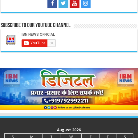
Subscribe to our Youtube Channel
August 2026
S
M
T
W
T
F
S