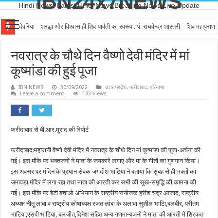
IBN24x7NEWS
Hindi News, Latest Hindi News,Breaking News,Live Update
देवरिया – श्रद्धा और विश्वास ही शिव-पार्वती का स्वरूप : पं. राघवेन्द्र शास्त्री – शिव महापुर
नवरात्र के चौथे दिन वैष्णो देवी मंदिर मेंं मां
कूष्मांडा की हुई पूजा
IBN NEWS
30/09/2022
उत्तर प्रदेश
,
फरीदाबाद
,
हरियाणा
Leave a comment
133 Views
फरीदाबाद से बी.आर.मुराद की रिपोर्ट
फरीदाबाद:महारानी वैष्णो देवी मंदिर में नवरात्र के चौथे दिन मां कूष्मांडा की पूजा-अर्चना की
गई। इस मौके पर भक्तजनों ने माता के जयकारे लगाए और मां के गीतों का गुणगान किया।
इस अवसर पर मंदिन के प्रधान सेवक जगदीश भाटिया ने बताया कि सुबह से ही भक्तों का
जमावड़ा मंदिर में लगा रहा तथा माता की आरती कर सभी की सुख-समृद्धि की कामना की
गई। इस मौके पर बेटी बचाओ अभियान के राष्ट्रीय संयोजक हरीश चंद्र आजाद, राष्ट्रीय
अध्यक्ष नीतू लांबा व राष्ट्रीय कोषाध्यक्ष रजत लांबा के अलावा सुशील भाटिा,बलबीर, प्रीतम
भाटिया,एसपी भाटिया, बलजीत,दिनेश सहित अन्य गणमान्यजनों ने माता की आरती में शिरकत