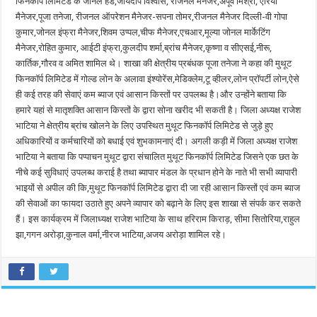
फिनकॉर्प लिमिटेड के जोनल हेड,जोयदीप विश्वास, रीजनल मैनेजर,अपूर्व मिश्रा, एरिया
मैनेजर,पूजा तनेजा, रीजनल ऑपरेशन मैनेजर-सपना तोमर,रीजनल मैनेजर दिल्ली-वी गोपा
कुमार,जोनल इंफ्रा मैनेजर,शिवम उप्पल,चीफ मैनेजर,एचआर,मूल्या जोनल मार्केटिंग
मैनेजर,रोहित कुमार, आईटी इंफ्रा,कुलदीप शर्मा,ब्रांच मैनेजर,कृष्णा व सीएसई,नीरू,
कार्तिक,गौरव व अमित शामिल थे। शाखा की क्षेत्रीय प्रबंधक पूजा तनेजा ने कहा की मुथूट
फिनकॉर्प लिमिटेड में गोल्ड लोन के अलावा इंश्योरेंस,मेडिक्लेम,टू व्हीलर,लोन प्रॉपर्टी लोन,ऐसे
ही कई तरह की सेवाएं कम ब्याज एवं आसान किस्तों पर उपलब्ध है।और उन्होंने बताया कि
हमारे यहां से मातृशक्ति आसान किस्तों के द्वारा सोना खरीद भी सकती है। जिला अध्यक्ष राजेश
भाटिया ने क्षेत्रीय ब्रांच खोलने के लिए उपस्थित मुथूट फिनकॉर्प लिमिटेड से जुड़े हुए
अधिकारियों व कर्मचारियों को बधाई एवं शुभकामनाएं दी। अगली कड़ी में जिला अध्यक्ष राजेश
भाटिया ने बताया कि पप्पाचन मुथूट द्वारा संचालित मुथूट फिनकॉर्प लिमिटेड जिसने एक छत के
नीचे कई सुविधाएं उपलब्ध कराई है तथा ब्यापार मंडल के प्रधान होने के नाते भी सभी व्यापारी
भाइयों से अपील की कि,मुथूट फिनकॉर्प लिमिटेड द्वारा दी जा रही आसान किस्तों एवं कम ब्याज
की सेवाओं का फायदा उठाते हुए अपने व्यापार को बढ़ाने के लिए इस शाखा से संपर्क कर सकते
हैं। इस कार्यक्रम में जिलाध्यक्ष राजेश भाटिया के साथ हरिराम किराड़, सीमा सितोरिया,राहुल
झा,गगन अरोड़ा,कुनाल वर्मा,नीरज भाटिया,अजय अरोड़ा शामिल रहे।