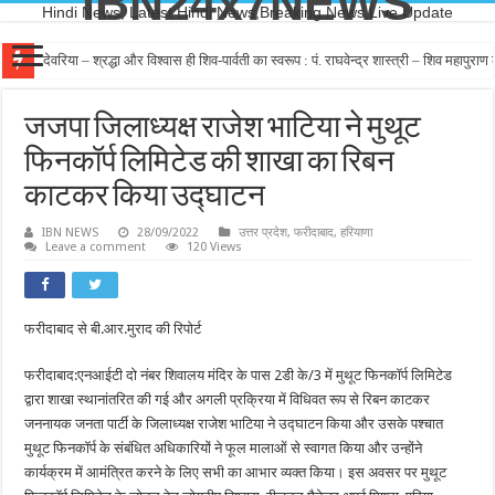
IBN24x7NEWS
Hindi News, Latest Hindi News,Breaking News,Live Update
देवरिया – श्रद्धा और विश्वास ही शिव-पार्वती का स्वरूप : पं. राघवेन्द्र शास्त्री – शिव महापुर
जजपा जिलाध्यक्ष राजेश भाटिया ने मुथूट
फिनकॉर्प लिमिटेड की शाखा का रिबन
काटकर किया उद्घाटन
IBN NEWS
28/09/2022
उत्तर प्रदेश
,
फरीदाबाद
,
हरियाणा
Leave a comment
120 Views
फरीदाबाद से बी.आर.मुराद की रिपोर्ट
फरीदाबाद:एनआईटी दो नंबर शिवालय मंदिर के पास 2डी के/3 में मुथूट फिनकॉर्प लिमिटेड
द्वारा शाखा स्थानांतरित की गई और अगली प्रक्रिया में विधिवत रूप से रिबन काटकर
जननायक जनता पार्टी के जिलाध्यक्ष राजेश भाटिया ने उद्घाटन किया और उसके पश्चात
मुथूट फिनकॉर्प के संबंधित अधिकारियों ने फूल मालाओं से स्वागत किया और उन्होंने
कार्यक्रम में आमंत्रित करने के लिए सभी का आभार व्यक्त किया। इस अवसर पर मुथूट